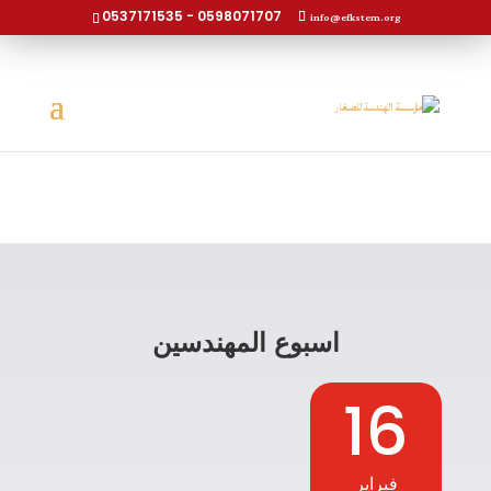
0537171535 - 0598071707
info@efkstem.org
أحداث ستيم السنوية
اسبوع المهندسين
16
فبراير